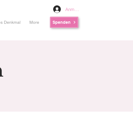
Anmelden
les Denkmal
More
Spenden
n