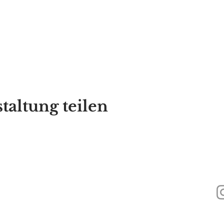
taltung teilen
440