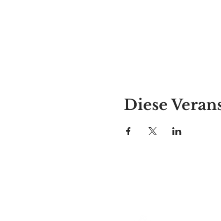
Diese Verans
Alyssas Platz
297 Central St. Gardner, MA 01
987-364-0920