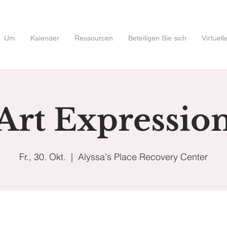
Um
Kalender
Ressourcen
Beteiligen Sie sich
Virtuel
Art Expressio
Fr., 30. Okt.
  |  
Alyssa's Place Recovery Center