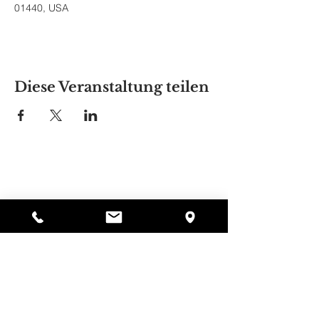
01440, USA
Diese Veranstaltung teilen
Alyssas Platz
297 Central St. Gardner, MA 01440
987-364-0920
Spenden