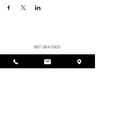
Alyssas Platz
297 Central St. Gardner, MA 01440
987-364-0920
Spenden
Alyssa's Place ist eine gemeinnützige 501(c)(3)-
Organisation, die durch die Zusammenarbeit der
AED Foundation, Inc., GAAMHA, Inc. und des
Bureau of Substance Addiction Services,