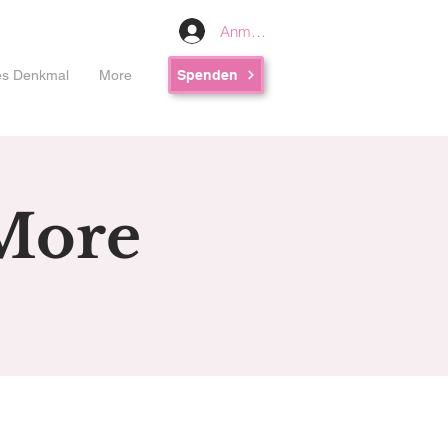
Anmelden
les Denkmal
More
Spenden
More