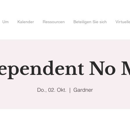
Um
Kalender
Ressourcen
Beteiligen Sie sich
Virtuel
ependent No 
Do., 02. Okt.
  |  
Gardner