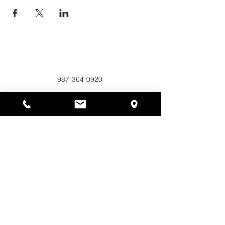
Alyssas Platz
297 Central St. Gardner, MA 01440
987-364-0920
Spenden
Alyssa's Place ist eine gemeinnützige 501(c)(3)-
Organisation, die durch die Zusammenarbeit der
AED Foundation, Inc., GAAMHA, Inc. und des
Bureau of Substance Addiction Services,