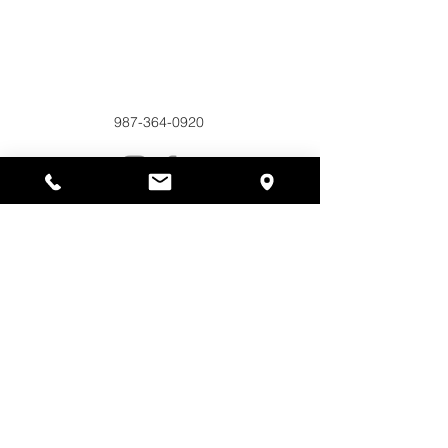
Alyssas Platz
297 Central St. Gardner, MA 01440
987-364-0920
Spenden
Alyssa's Place ist eine gemeinnützige 501(c)(3)-
Organisation, die durch die Zusammenarbeit der
AED Foundation, Inc., GAAMHA, Inc. und des
Bureau of Substance Addiction Services,
Massachusetts Department of Public Health
finanziert wird.