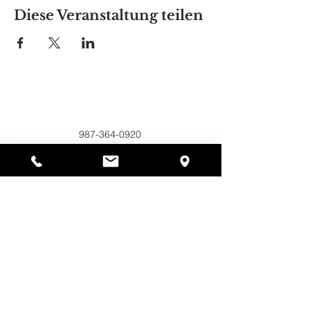
Diese Veranstaltung teilen
Alyssas Platz
297 Central St. Gardner, MA 01440
987-364-0920
Spenden
Alyssa's Place ist eine gemeinnützige 501(c)(3)-
Organisation, die durch die Zusammenarbeit der