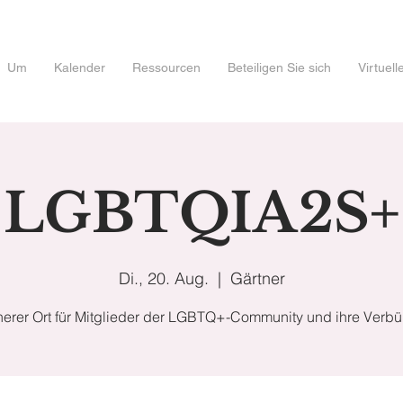
Um
Kalender
Ressourcen
Beteiligen Sie sich
Virtuel
LGBTQIA2S+
Di., 20. Aug.
  |  
Gärtner