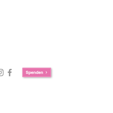
Spenden
e Zusammenarbeit der AED Foundation,
achusetts Department of Public