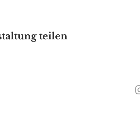
taltung teilen
440
Alyssa's Place ist eine gemeinnützige 501(c)(3)-Organisation, die durch di
Inc., GAAMHA, Inc. und des Bureau of Substance Addiction Services, Mass
Health finanziert wird.