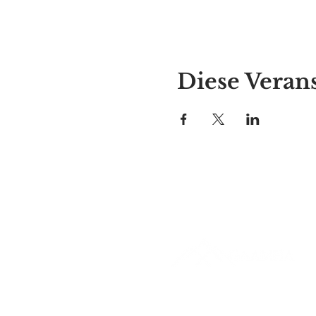
Diese Verans
Alyssas Platz
297 Central St. Gardner, MA 01
987-364-0920