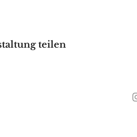
taltung teilen
440
Alyssa's Place ist eine gemeinnützige 501(c)(3)-Organisation, die durch di
Inc., GAAMHA, Inc. und des Bureau of Substance Addiction Services, Mass
Health finanziert wird.