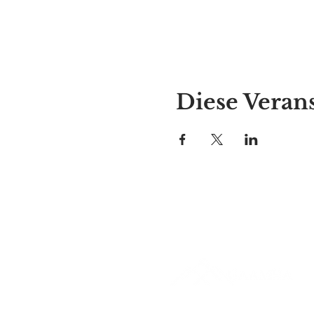
Diese Verans
Alyssas Platz
297 Central St. Gardner, MA 01
987-364-0920