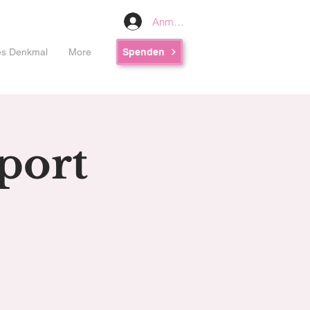
Anmelden
les Denkmal
More
Spenden
port