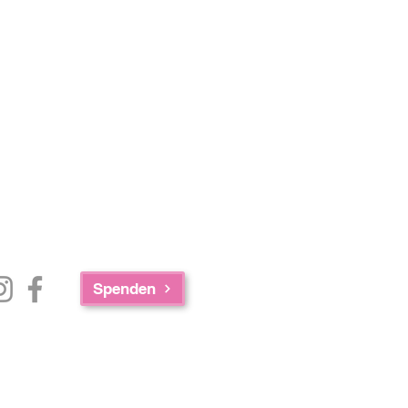
Spenden
e Zusammenarbeit der AED Foundation,
achusetts Department of Public