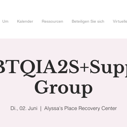
Um
Kalender
Ressourcen
Beteiligen Sie sich
Virtuel
TQIA2S+Sup
Group
Di., 02. Juni
  |  
Alyssa's Place Recovery Center