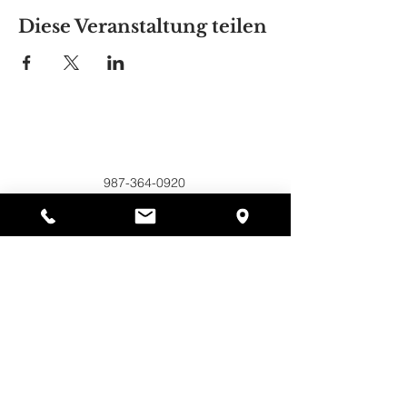
Diese Veranstaltung teilen
Alyssas Platz
297 Central St. Gardner, MA 01440
987-364-0920
Spenden
Alyssa's Place ist eine gemeinnützige 501(c)(3)-
Organisation, die durch die Zusammenarbeit der