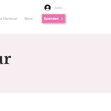
Anmelden
les Denkmal
More
Spenden
ur