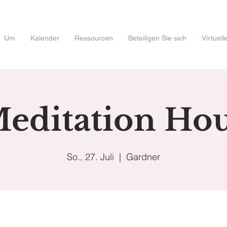
Um
Kalender
Ressourcen
Beteiligen Sie sich
Virtuel
editation Ho
So., 27. Juli
  |  
Gardner