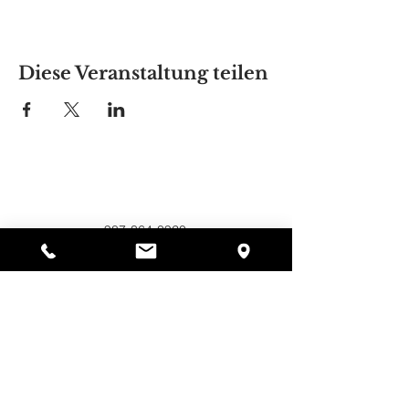
Diese Veranstaltung teilen
Alyssas Platz
297 Central St. Gardner, MA 01440
987-364-0920
Spenden