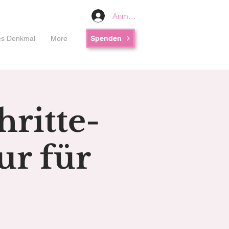
Anmelden
les Denkmal
More
Spenden
hritte-
ur für