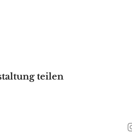
taltung teilen
440