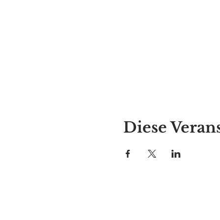
Diese Verans
Alyssas Platz
297 Central St. Gardner, MA 01