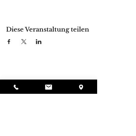
Diese Veranstaltung teilen
Alyssas Platz
297 Central St. Gardner, MA 01440
987-364-0920
Spenden