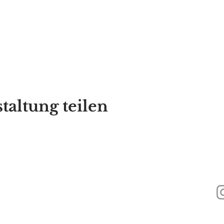
taltung teilen
440