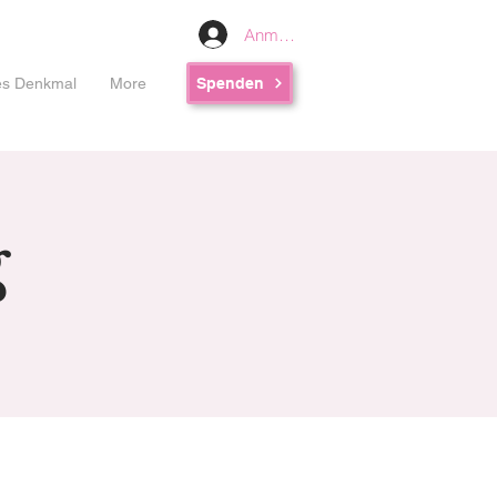
Anmelden
les Denkmal
More
Spenden
g