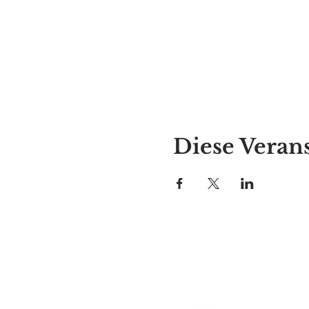
Diese Verans
Alyssas Platz
297 Central St. Gardner, MA 01
987-364-0920