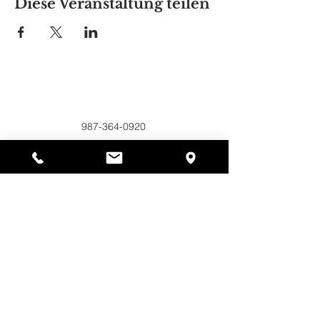
Diese Veranstaltung teilen
Alyssas Platz
297 Central St. Gardner, MA 01440
987-364-0920
Spenden
Alyssa's Place ist eine gemeinnützige 501(c)(3)-
Organisation, die durch die Zusammenarbeit der
AED Foundation, Inc., GAAMHA, Inc. und des