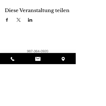
Diese Veranstaltung teilen
Alyssas Platz
297 Central St. Gardner, MA 01440
987-364-0920
Spenden
Alyssa's Place ist eine gemeinnützige 501(c)(3)-