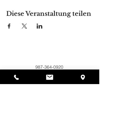
Diese Veranstaltung teilen
Alyssas Platz
297 Central St. Gardner, MA 01440
987-364-0920
Spenden
Alyssa's Place ist eine gemeinnützige 501(c)(3)-