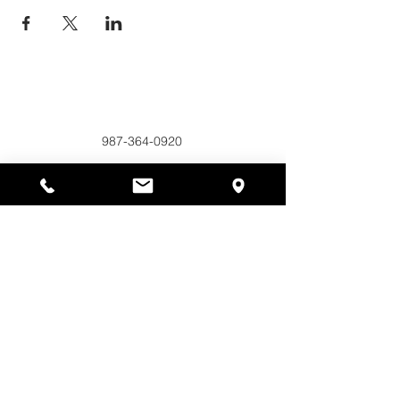
Alyssas Platz
297 Central St. Gardner, MA 01440
987-364-0920
Spenden
Alyssa's Place ist eine gemeinnützige 501(c)(3)-
Organisation, die durch die Zusammenarbeit der
AED Foundation, Inc., GAAMHA, Inc. und des
Bureau of Substance Addiction Services,