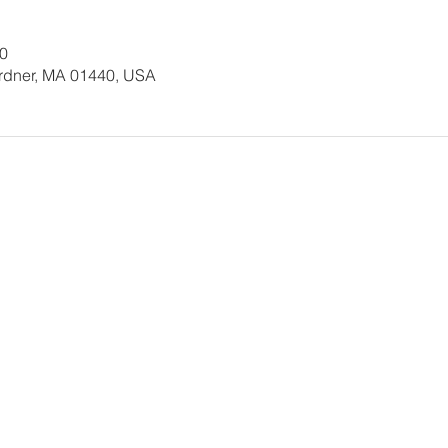
00
ardner, MA 01440, USA