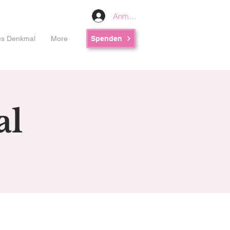
Anmelden
les Denkmal
More
Spenden
al