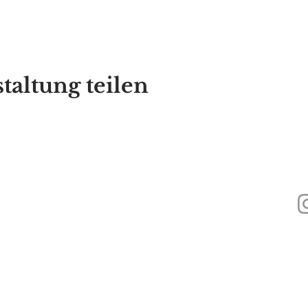
taltung teilen
440
Alyssa's Place ist eine gemeinnützige 501(c)(3)-Organisation, die durch di
Inc., GAAMHA, Inc. und des Bureau of Substance Addiction Services, Mass
Health finanziert wird.