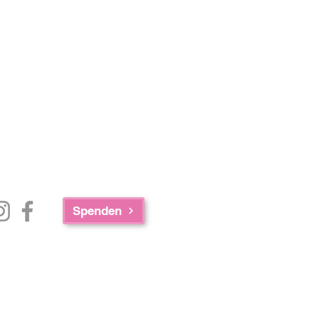
Spenden
e Zusammenarbeit der AED Foundation,
achusetts Department of Public