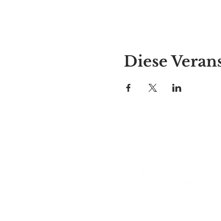
Diese Verans
Alyssas Platz
297 Central St. Gardner, MA 01
987-364-0920