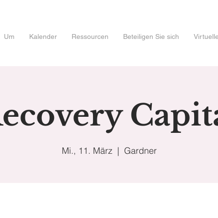
Um
Kalender
Ressourcen
Beteiligen Sie sich
Virtuel
ecovery Capit
Mi., 11. März
  |  
Gardner