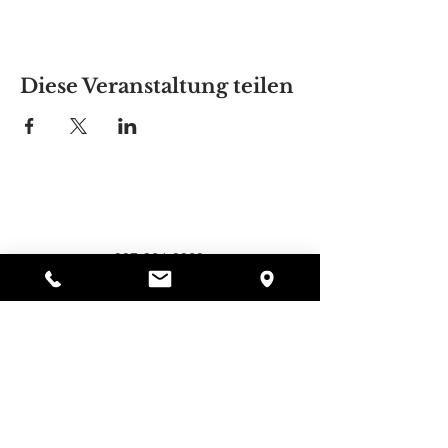
Diese Veranstaltung teilen
Alyssas Platz
297 Central St. Gardner, MA 01440
987-364-0920
Spenden