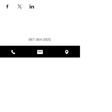
Alyssas Platz
297 Central St. Gardner, MA 01440
987-364-0920
Spenden
Alyssa's Place ist eine gemeinnützige 501(c)(3)-
Organisation, die durch die Zusammenarbeit der
AED Foundation, Inc., GAAMHA, Inc. und des
Bureau of Substance Addiction Services,