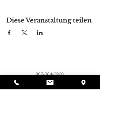
Diese Veranstaltung teilen
Alyssas Platz
297 Central St. Gardner, MA 01440
987-364-0920
Spenden