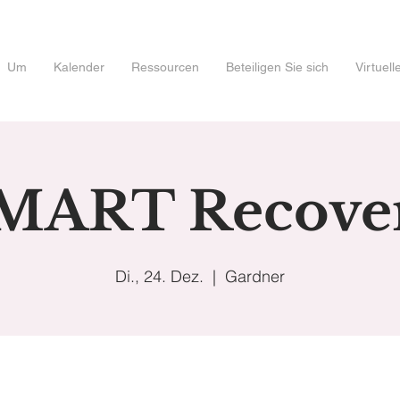
Um
Kalender
Ressourcen
Beteiligen Sie sich
Virtuel
MART Recove
Di., 24. Dez.
  |  
Gardner