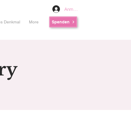
Anmelden
les Denkmal
More
Spenden
ry