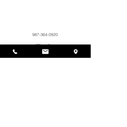
Alyssas Platz
297 Central St. Gardner, MA 01440
987-364-0920
Spenden
Alyssa's Place ist eine gemeinnützige 501(c)(3)-
Organisation, die durch die Zusammenarbeit der
AED Foundation, Inc., GAAMHA, Inc. und des
Bureau of Substance Addiction Services,
Massachusetts Department of Public Health
finanziert wird.