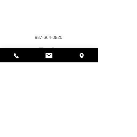
Alyssas Platz
297 Central St. Gardner, MA 01440
987-364-0920
Spenden
Alyssa's Place ist eine gemeinnützige 501(c)(3)-
Organisation, die durch die Zusammenarbeit der
AED Foundation, Inc., GAAMHA, Inc. und des
Bureau of Substance Addiction Services,
Massachusetts Department of Public Health
finanziert wird.