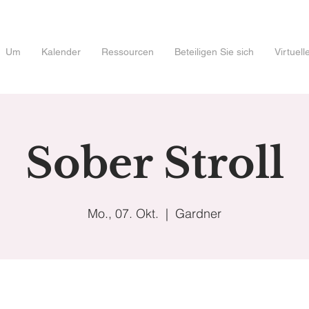
Um
Kalender
Ressourcen
Beteiligen Sie sich
Virtuel
Sober Stroll
Mo., 07. Okt.
  |  
Gardner