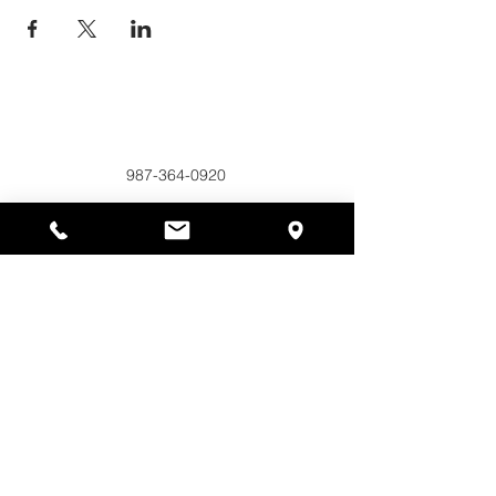
Alyssas Platz
297 Central St. Gardner, MA 01440
987-364-0920
Spenden
Alyssa's Place ist eine gemeinnützige 501(c)(3)-
Organisation, die durch die Zusammenarbeit der
AED Foundation, Inc., GAAMHA, Inc. und des
Bureau of Substance Addiction Services,