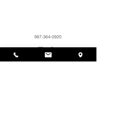
Alyssas Platz
297 Central St. Gardner, MA 01440
987-364-0920
Spenden
Alyssa's Place ist eine gemeinnützige 501(c)(3)-
Organisation, die durch die Zusammenarbeit der
AED Foundation, Inc., GAAMHA, Inc. und des
Bureau of Substance Addiction Services,
Massachusetts Department of Public Health
finanziert wird.