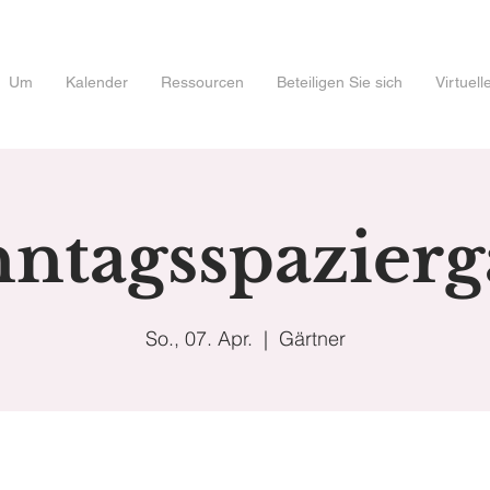
Um
Kalender
Ressourcen
Beteiligen Sie sich
Virtuel
ntagsspazier
So., 07. Apr.
  |  
Gärtner