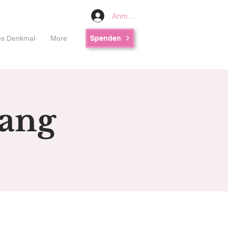
Anmelden
les Denkmal
More
Spenden
gang