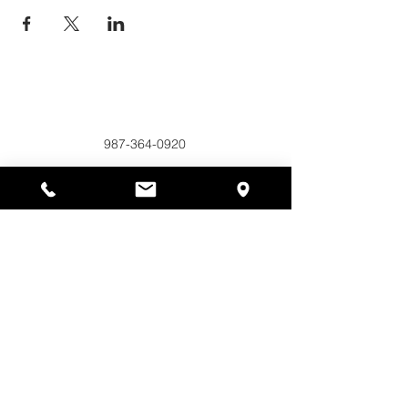
Alyssas Platz
297 Central St. Gardner, MA 01440
987-364-0920
Spenden
Alyssa's Place ist eine gemeinnützige 501(c)(3)-
Organisation, die durch die Zusammenarbeit der
AED Foundation, Inc., GAAMHA, Inc. und des
Bureau of Substance Addiction Services,