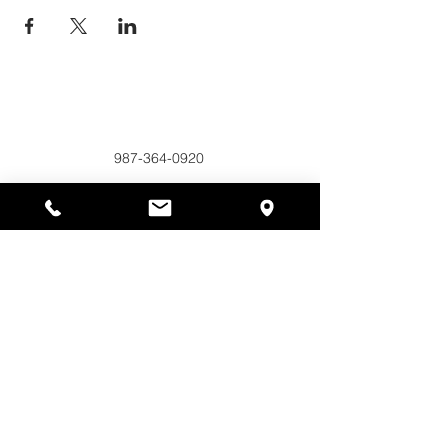
Alyssas Platz
297 Central St. Gardner, MA 01440
987-364-0920
Spenden
Alyssa's Place ist eine gemeinnützige 501(c)(3)-
Organisation, die durch die Zusammenarbeit der
AED Foundation, Inc., GAAMHA, Inc. und des
Bureau of Substance Addiction Services,