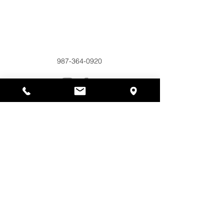
Alyssas Platz
297 Central St. Gardner, MA 01440
987-364-0920
Spenden
Alyssa's Place ist eine gemeinnützige 501(c)(3)-
Organisation, die durch die Zusammenarbeit der
AED Foundation, Inc., GAAMHA, Inc. und des
Bureau of Substance Addiction Services,
Massachusetts Department of Public Health
finanziert wird.