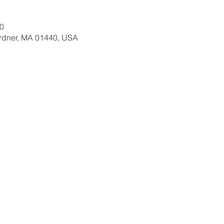
00
ardner, MA 01440, USA