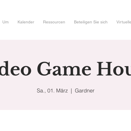
Um
Kalender
Ressourcen
Beteiligen Sie sich
Virtuel
deo Game Ho
Sa., 01. März
  |  
Gardner