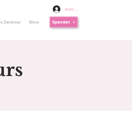
Anmelden
les Denkmal
More
Spenden
urs