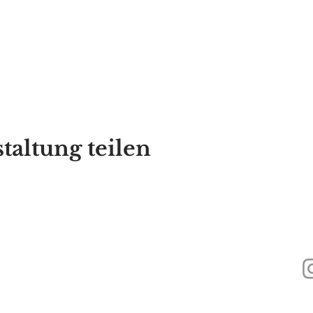
taltung teilen
440