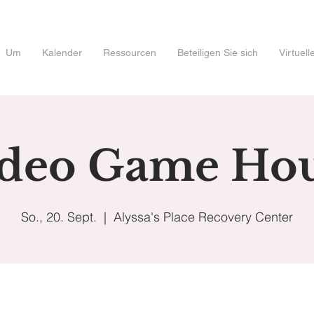
Um
Kalender
Ressourcen
Beteiligen Sie sich
Virtuel
deo Game Ho
So., 20. Sept.
  |  
Alyssa's Place Recovery Center