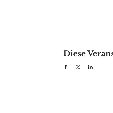
Diese Verans
Alyssas Platz
297 Central St. Gardner, MA 01
987-364-0920