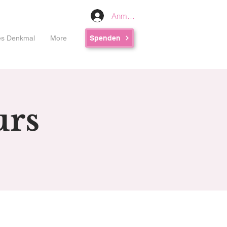
Anmelden
les Denkmal
More
Spenden
urs