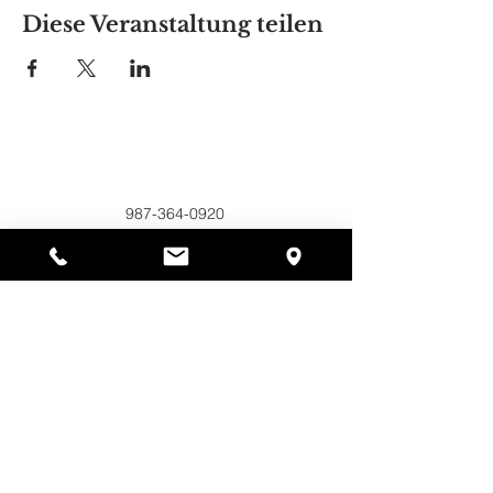
Diese Veranstaltung teilen
Alyssas Platz
297 Central St. Gardner, MA 01440
987-364-0920
Spenden
Alyssa's Place ist eine gemeinnützige 501(c)(3)-
Organisation, die durch die Zusammenarbeit der