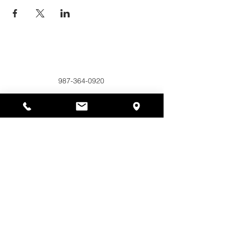
Alyssas Platz
297 Central St. Gardner, MA 01440
987-364-0920
Spenden
Alyssa's Place ist eine gemeinnützige 501(c)(3)-
Organisation, die durch die Zusammenarbeit der
AED Foundation, Inc., GAAMHA, Inc. und des
Bureau of Substance Addiction Services,