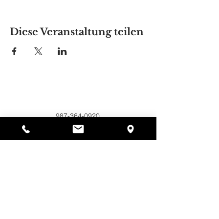
Diese Veranstaltung teilen
Alyssas Platz
297 Central St. Gardner, MA 01440
987-364-0920
Spenden