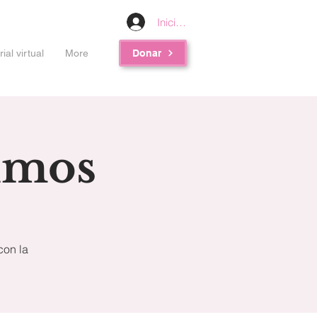
Iniciar sesión
al virtual
More
Donar
imos
con la