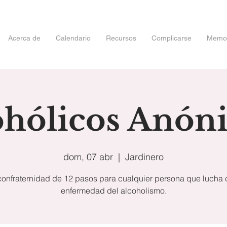
Acerca de
Calendario
Recursos
Complicarse
Memori
ohólicos Anón
dom, 07 abr
  |  
Jardinero
onfraternidad de 12 pasos para cualquier persona que lucha 
enfermedad del alcoholismo.