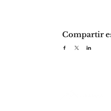
Compartir e
El lugar de Alyssa
297 Central St. Gardner, MA 01
978-364-0920