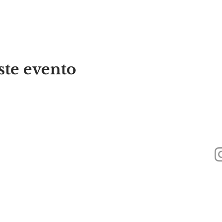
ste evento
440
Alyssa's Place es una organización sin fines de lucro 501(c)(3) financiada a
Foundation, Inc., GAAMHA, Inc. y la
Oficina de Servicios de Adicción a Su
Pública de Massachusetts.