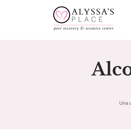
Alc
Una c