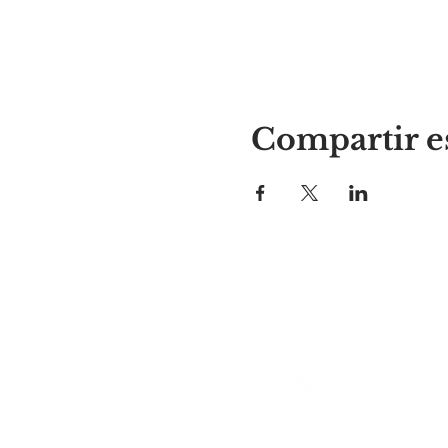
Compartir e
El lugar de Alyssa
297 Central St. Gardner, MA 01
978-364-0920