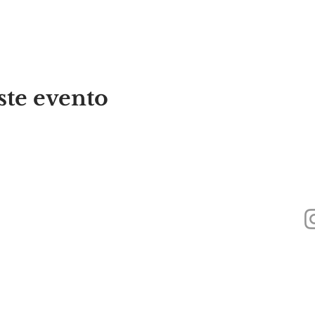
ste evento
440
Alyssa's Place es una organización sin fines de lucro 501(c)(3) financiada a
Foundation, Inc., GAAMHA, Inc. y la
Oficina de Servicios de Adicción a Su
Pública de Massachusetts.