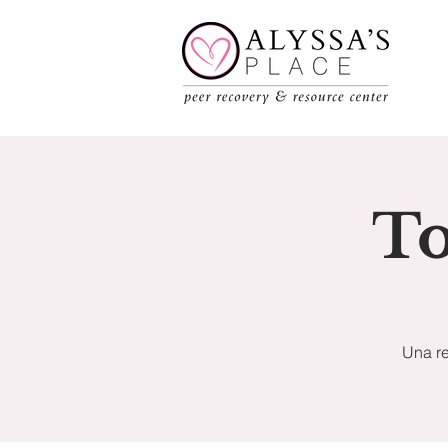
To
Una re