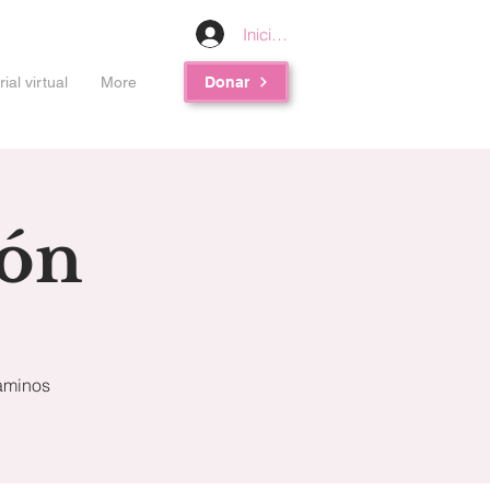
Iniciar sesión
al virtual
More
Donar
ión
caminos