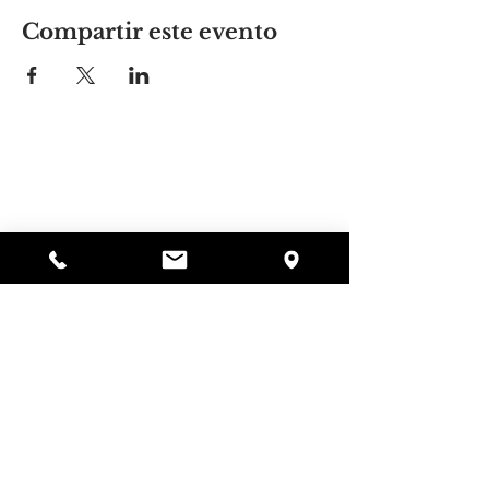
Compartir este evento
El lugar de Alyssa
297 Central St. Gardner, MA 01440
978-364-0920
Donar
Alyssa's Place es una organización sin fines de
lucro 501(c)(3) financiada a través de la