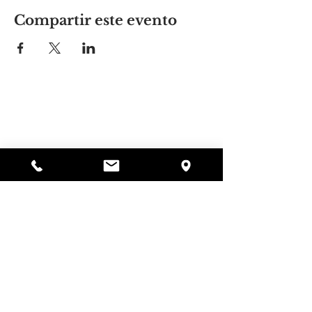
Compartir este evento
El lugar de Alyssa
297 Central St. Gardner, MA 01440
978-364-0920
Donar
Alyssa's Place es una organización sin fines de
lucro 501(c)(3) financiada a través de la