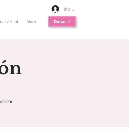
Iniciar sesión
al virtual
More
Donar
ión
caminos