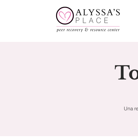
To
Una re