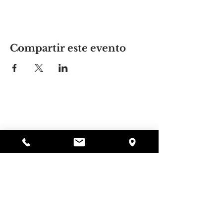
Compartir este evento
El lugar de Alyssa
297 Central St. Gardner, MA 01440
978-364-0920
Donar