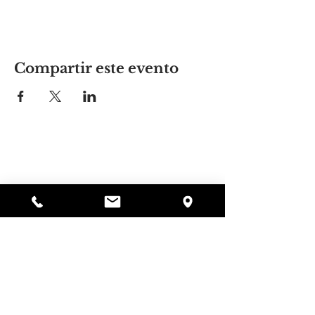
Compartir este evento
El lugar de Alyssa
297 Central St. Gardner, MA 01440
978-364-0920
Donar