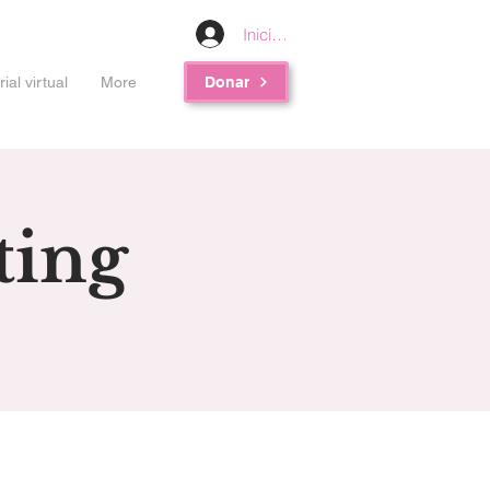
Iniciar sesión
al virtual
More
Donar
ting