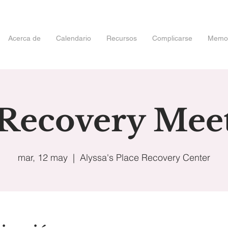
Acerca de
Calendario
Recursos
Complicarse
Memori
 Recovery Mee
mar, 12 may
  |  
Alyssa's Place Recovery Center