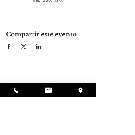
mié, 12 ago, 12:00
Compartir este evento
El lugar de Alyssa
297 Central St. Gardner, MA 01440
978-364-0920
Donar