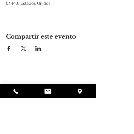
01440, Estados Unidos
Compartir este evento
El lugar de Alyssa
297 Central St. Gardner, MA 01440
978-364-0920
Donar