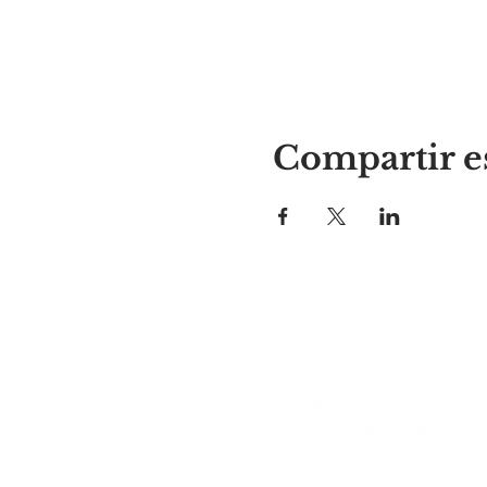
Compartir e
El lugar de Alyssa
297 Central St. Gardner, MA 01
978-364-0920