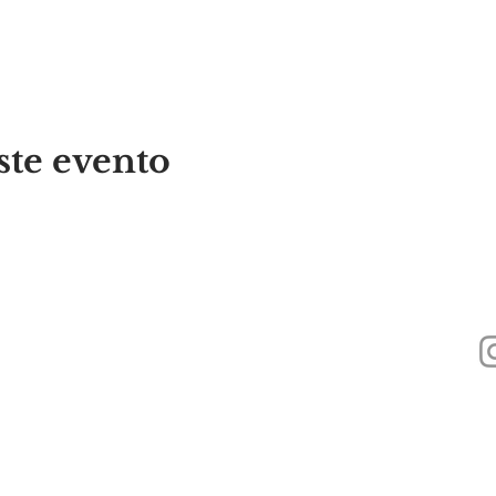
ste evento
440
Alyssa's Place es una organización sin fines de lucro 501(c)(3) financiada a
Foundation, Inc., GAAMHA, Inc. y la
Oficina de Servicios de Adicción a Su
Pública de Massachusetts.