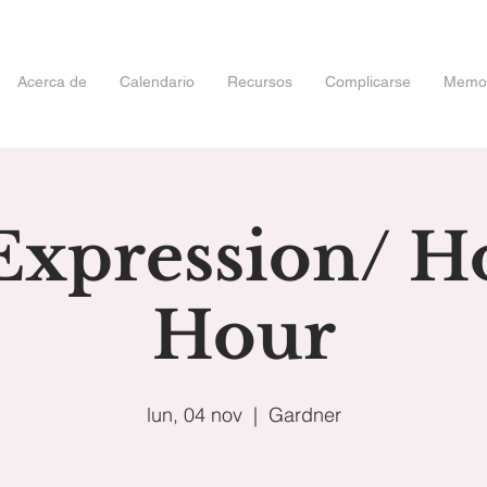
Acerca de
Calendario
Recursos
Complicarse
Memori
Expression/ 
Hour
lun, 04 nov
  |  
Gardner