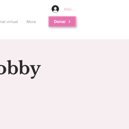
Iniciar sesión
al virtual
More
Donar
Hobby