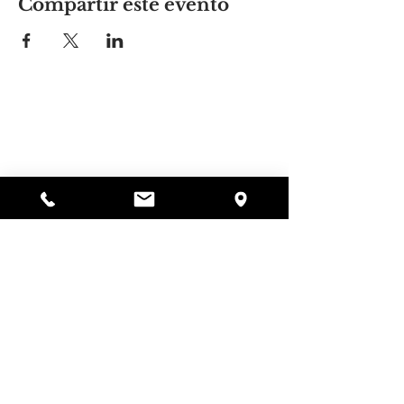
Compartir este evento
El lugar de Alyssa
297 Central St. Gardner, MA 01440
978-364-0920
Donar
Alyssa's Place es una organización sin fines de
lucro 501(c)(3) financiada a través de la
colaboración de AED Foundation, Inc., GAAMHA,